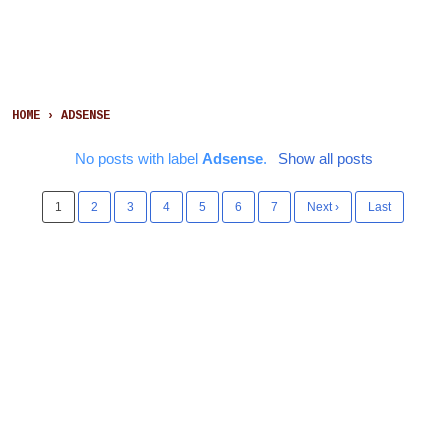
HOME
›
ADSENSE
No posts with label
Adsense
.
Show all posts
1
2
3
4
5
6
7
Next ›
Last